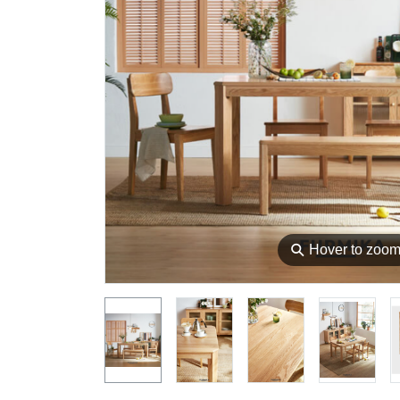
⚲
Hover to zoo