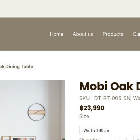
Home
About us
Products
Ou
ak Dining Table
Mobi Oak 
SKU : DT-RT-005-SN
Wi
฿23,990
Size
Width 140cm
Quantity