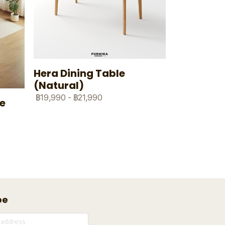
Hera Dining Table
(Natural)
฿19,990
-
฿21,990
le
be