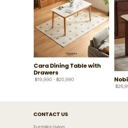
Cara Dining Table with
Drawers
Nobi
฿19,990
-
฿20,990
฿26,9
CONTACT US
Furmika Living