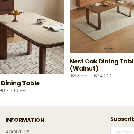
Nest Oak Dining Tab
(Walnut)
฿32,990
-
฿34,000
 Dining Table
90
-
฿30,990
Subscri
INFORMATION
ABOUT US