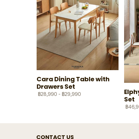
Cara Dining Table with
Drawers Set
Elph
฿28,990
-
฿29,990
Set
฿46,
CONTACT US