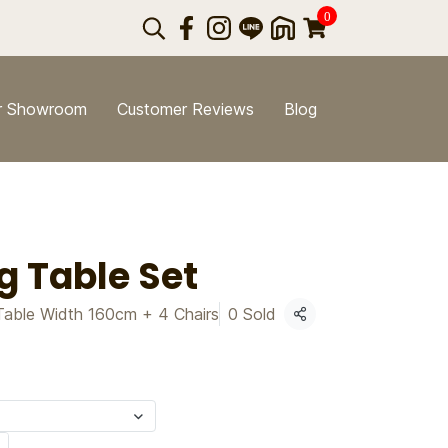
0
r Showroom
Customer Reviews
Blog
g Table Set
Table Width 160cm + 4 Chairs
0 Sold
Share
s