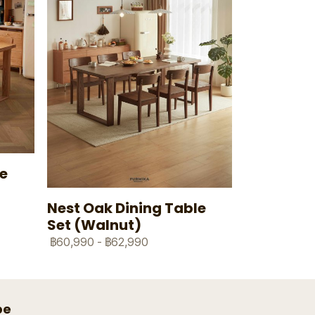
le
Nest Oak Dining Table
Set (Walnut)
฿60,990
-
฿62,990
be