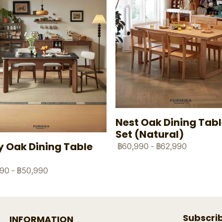
Nest Oak Dining Tab
Set (Natural)
y Oak Dining Table
฿60,990
-
฿62,990
990
-
฿50,990
Subscri
INFORMATION