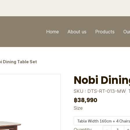
Home
About us
Products
Ou
i Dining Table Set
Nobi Dinin
SKU : DTS-RT-013-MW
฿38,990
Size
Table Width 160cm + 4 Chair
Quantity